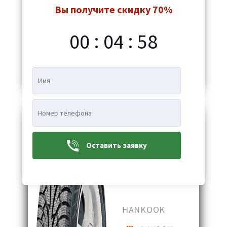
R14 84T
Вы получите скидку 70%
:
:
00
04
57
680 MDL
Добавить в корзину
Оставить заявку
HANKOOK