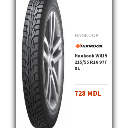
HANKOOK
Hankook W419
215/55 R16 97T
XL
728 MDL