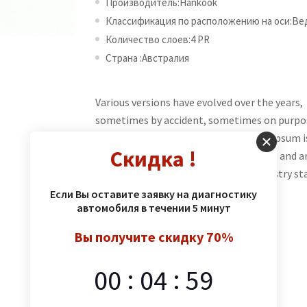
Производитель:Hankook
Классификация по расположению на оси:В
Количество слоев:4 PR
Страна :Австралия
Various versions have evolved over the years,
sometimes by accident, sometimes on purpo
(injected humour and the like).Lorem Ipsum i
Скидка !
simply dummy texting of the printings and 
industry. Simply Dummy has been industry st
of the printing and typesetting.
Если Вы оставите заявку на диагностику
автомобиля в течении 5 минут
Артикул:
Вы получите скидку 70%
1006
Категория:
:
:
00
04
58
Зимние шины