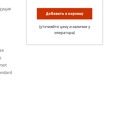
едущая
Добавить в корзину
(уточняйте цену и наличие у
оператора)
se
s
amet
andard