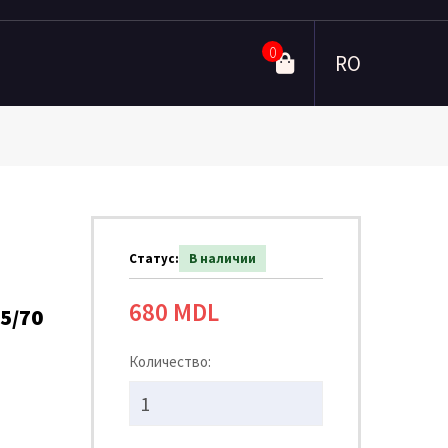
0
RO
Статус:
В наличии
680 MDL
75/70
Количество: