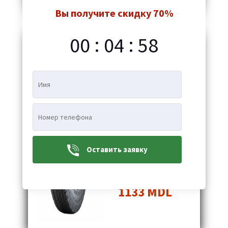
Вы получите скидку 70%
Добавить в корзину
:
:
00
04
57
CONTINENTAL
Continental
CrossContact ATR
FR 215/80R15 112S
Оставить заявку
1133 MDL