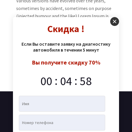
Various versions have evolved over the years,
sometimes by accident, sometimes on purpose
(injected humour and the like).Lorem Ipsum is
simply dummy texting of the printings and
Скидка !
amet industry. Simply Dummy has been
industry standard of the printing and
Если Вы оставите заявку на диагностику
typesetting.
автомобиля в течении 5 минут
Артикул:
Вы получите скидку 70%
1013
:
:
00
04
58
Категория:
Летние шины
Быстрая доставка
Самая быстрая доставка по Молдове