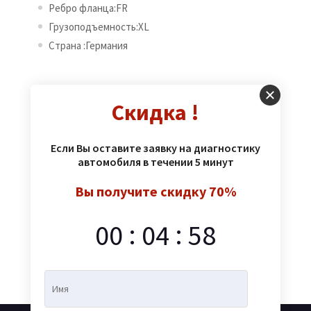
Ребро фланца:FR
Грузоподъемность:XL
Страна :Германия
Various versions have evolved over the years,
Скидка !
sometimes by accident, sometimes on purpose
(injected humour and the like).Lorem Ipsum is
simply dummy texting of the printings and
Если Вы оставите заявку на диагностику
автомобиля в течении 5 минут
amet industry. Simply Dummy has been
industry standard of the printing and
Вы получите скидку 70%
typesetting.
:
:
00
04
58
Артикул:
1029
Категория:
Летние шины