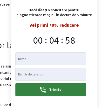
i deserveste urmatoarele vehicule:
Dacă lăsați o solicitare pentru
diagnosticarea mașinii în decurs de 5 minute
Vei primi 70% reducere
:
:
00
04
57
 la Chisinau din
i sa asiguram siguranta nu numai pe drum, ci si in
ntarii anvelopelor pe roti in Chisinau. Indiferent de
erviciul nostru! In montarea anvelopelor 24 de ore pe zi,
 Nu economisim la reparatii, garantam eficienta si
Trimite
 de defectiune. La urma urmei, in functie de un caz