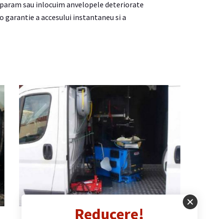
eparam sau inlocuim anvelopele deteriorate
 garantie a accesului instantaneu si a
Reducere!