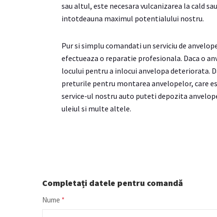
sau altul, este necesara vulcanizarea la cald sau 
intotdeauna maximul potentialului nostru.
Pur si simplu comandati un serviciu de anvelope
efectueaza o reparatie profesionala. Daca o anv
locului pentru a inlocui anvelopa deteriorata. Da
preturile pentru montarea anvelopelor, care es
service-ul nostru auto puteti depozita anvelop
uleiul si multe altele.
Completați datele pentru comandă
Nume
*