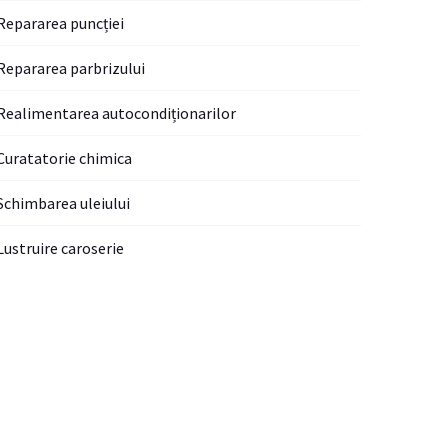
Repararea puncției
Repararea parbrizului
Realimentarea autocondiționarilor
Curatatorie chimica
Schimbarea uleiului
Lustruire caroserie