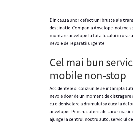
Din cauza unor defectiuni bruste ale tran
destinatie. Compania Anvelope-noi.md se g
montare anvelope la fata locului in orasu
nevoie de reparatii urgente.
Cel mai bun servi
mobile non-stop
Accidentele si coliziunile se intampla tut
nevoie doar de un moment de distragere a
cu o denivelare a drumului sa duca la defo
anvelopei. Pentru soferii ale caror masin
ajunge la centrul nostru auto, serviciul d