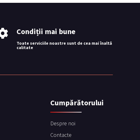
Condiții mai bune
Toate serviciile noastre sunt de cea mai înaltă
calitate
Сumpărătorului
Despre noi
Contacte