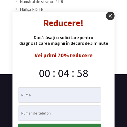
Numărul de straturi:4 PR
Flanșă Rib:FR
Capacitate de incarcare:XL
Reducere!
Tara :Germania
Dacă lăsați o solicitare pentru
Cod furnizor:
diagnosticarea mașinii în decurs de 5 minute
1028
Vei primi 70% reducere
Categorie:
Anvelope de vara
:
:
00
04
58
Livrare rapidă
Cea mai rapidă livrare în Moldova
24/24