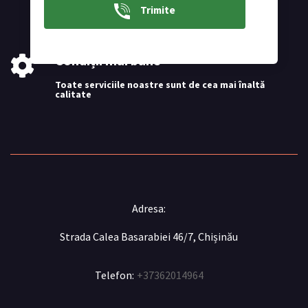
Trimite
Oferim serviciile noastre 24 de ore pe zi
Condiții mai bune
Toate serviciile noastre sunt de cea mai înaltă
calitate
Adresa:
Strada Calea Basarabiei 46/7, Chișinău
Telefon:
+37362014964