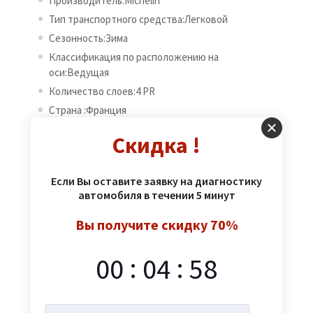
Производитель:Michelin
Тип транспортного средства:Легковой
Сезонность:Зима
Классификация по расположению на
оси:Ведущая
Количество слоев:4 PR
Страна :Франция
Скидка !
Various versions have evolved over the years,
sometimes by accident, sometimes on purpose
Если Вы оставите заявку на диагностику
(injected humour and the like).Lorem Ipsum is
автомобиля в течении 5 минут
simply dummy texting of the printings and
Вы получите скидку 70%
amet industry. Simply Dummy has been
industry standard of the printing and
:
:
00
04
58
typesetting.
Артикул:
1034